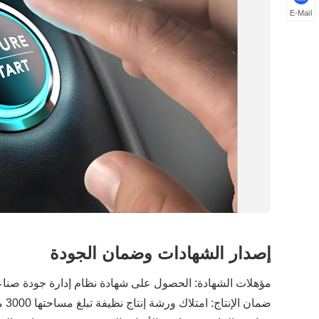
E-Mail
إصدار الشهادات وضمان الجودة
مؤهلات الشهادة: الحصول على شهادة نظام إدارة جودة صناعة السيارات IATF16949، وشهادة CE، وشهادة FCC، وشهادة RoHS، والامتثال لمعايير سلامة