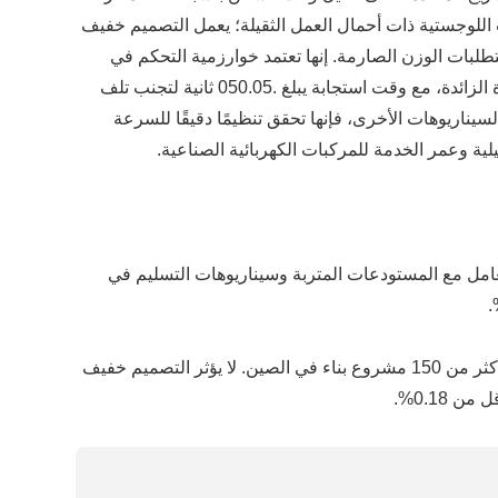
 اللوجستية ذات أحمال العمل الثقيلة؛ يعمل التصميم خفيف
تطلبات الوزن الصارمة. إنها تعتمد خوارزمية التحكم في
المتجهات لتحسين معدل استخدام الطاقة بنسبة 30%، وتدعم وظائف الحماية المتعددة مثل التيار الزائد والجهد الزائد ودرجة الحرارة الزائدة، مع وقت استجابة يبلغ .050.05 ثانية لتجنب تلف
يناريوهات الأخرى، فإنها تحقق تنظيمًا دقيقًا للسرعة
متوافقة مع النماذج اللوجستية لعلامات تجارية مثل BYD وWuling. ومع حماية IP67، يمكنهم التعامل مع المستودعات المتربة وسيناريوهات التسليم في
منصات العمل على ارتفاعات عالية: تعاونت مع علامات تجارية مثل XCMG وZongli Heavy Industry، حيث قدمت حلول التحكم لأكثر من 150 مشروع بناء في الصين. لا يؤثر التصميم خفيف
0.18%.