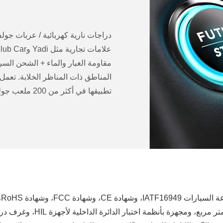
دراجات نارية كهربائية / عربات جول
مقاومة الغبار والماء + الشحن الس
المناطق ذات المناظر الخلابة. تعم
تطبيقها في أكثر من 200 ملعب جولف و60+ 5A منطقة ذات مناظر خلابة على دفعات.
 المعدات الكهربائية الصناعية.
ضمان الإنتاج: امتلاك ورشة إنت