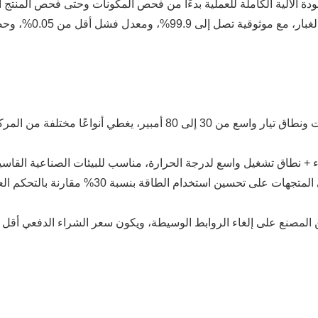
ودة الآلية الكاملة للعملية بدءًا من فحص المكونات وحتى فحص المنتج ال
لمدة 3000 ساعة، و00
قدرة تكيف أوسع: يدعم نطاق جهد واسع من 12 إلى 48 فولت ونطاق تيار و
كفاءة أعلى في استخدام الطاقة: تعمل خوارزمية ال