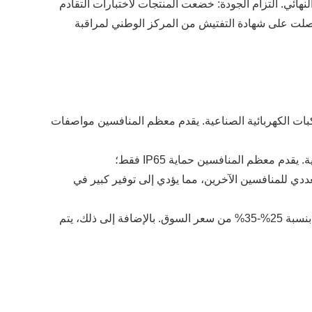
نهائي. التزام الجودة: خضعت المنتجات لاختبارات التقادم
20 مرة من اختبارات مقاومة الماء والغبار، مع موثوقية تصل إلى 99.9%، ومعدل فشل أقل من 0.05%، وحصلت على شهادة التفتيش من المركز الوطني لمراقبة
اسع من 30 إلى 80 أمبير، يغطي أنواعًا مختلفة من المركبات الكهربائية الصناعية. يقدم معظم المنافسين مواصفات
تحكم في المتجهات على تحسين استخدام الطاقة بنسبة 30% مقارنة بالتحكم العددي للمنافسين الآخرين، مما يؤدي إلى توفير كبير في
فعالية أعلى من حيث التكلفة: يعمل وضع التوريد المباشر من المصنع على إلغاء الروابط الوسيطة، ويكون سعر الشراء الدفعي أقل بنسبة 25%-35% من سعر السوق. بالإضافة إلى ذلك، يتم