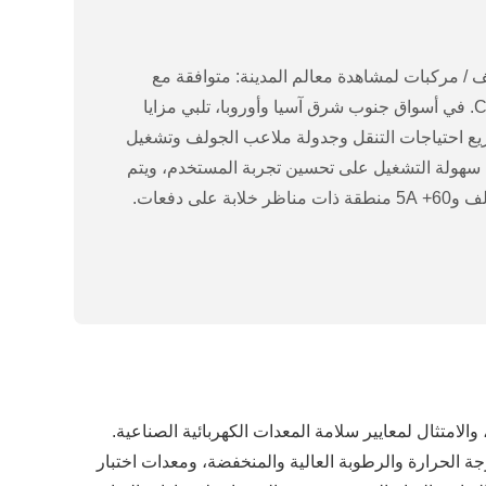
ف / مركبات لمشاهدة معالم المدينة: متوافقة مع
علامات تجارية مثل Yadi وClub Car. في أسواق جنوب شرق آسيا وأوروبا، تلبي مزايا
ريع احتياجات التنقل وجدولة ملاعب الجولف وتشغيل
ل سهولة التشغيل على تحسين تجربة المستخدم، ويتم
اج نظيفة تبلغ مساحتها 3000 متر مربع، ومجهزة بأنظمة اختبار الدائرة الداخلية لأجهزة HIL، وغرف درجة الحرارة والرطوبة العالية والمنخفضة، ومعدات اختبار