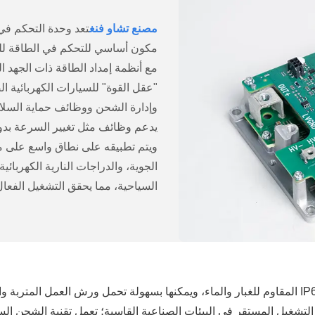
مصنع تشاو فنغ
مكون أساسي للتحكم في الطاقة للسي
"عقل القوة" للسيارات الكهربائية ا
وإدارة الشحن ووظائف حماية السلا
يدعم وظائف مثل تغيير السرعة بدون
ويتم تطبيقه على نطاق واسع على م
الجوية، والدراجات النارية الكهربا
السياحية، مما يحقق التشغيل الفعال
تتميز وحدة التحكم في المركبات الكهربائية الصناعية بأداء IP67 المقاوم للغبار والماء، ويمكنها بسه