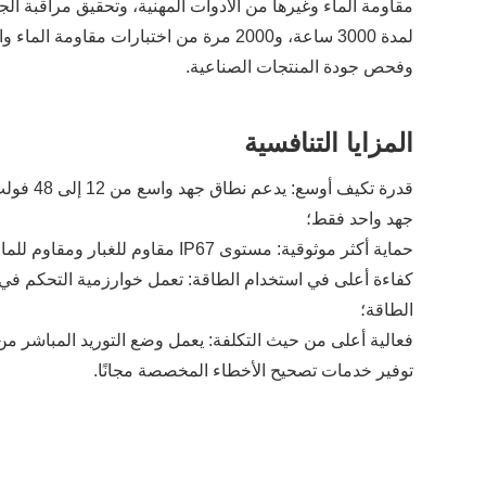
مقاومة الماء وغيرها من الأدوات المهنية، وتحقيق مراقبة الج
وفحص جودة المنتجات الصناعية.
المزايا التنافسية
جهد واحد فقط؛
حماية أكثر موثوقية: مستوى IP67 مقاوم للغبار ومقاوم للماء + نطاق تشغيل واسع لدرجة الحرارة، مناسب للبيئات الصناعية القاسية. يقدم معظم المنافسين حماية IP65 فقط؛
الطاقة؛
توفير خدمات تصحيح الأخطاء المخصصة مجانًا.