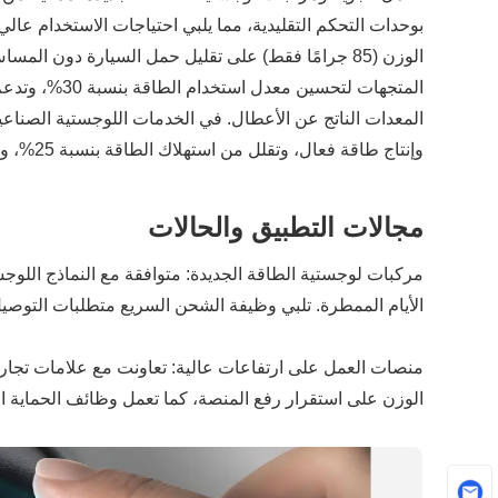
بوحدات التحكم التقليدية، مما يلبي احتياجات الاستخدام عا
الوزن (85 جرامًا فقط) على تقليل حمل السيارة دون
المعدات الناتج عن الأعطال. في الخدمات اللوجستية الصناعية،
وإنتاج طاقة فعال، وتقلل من استهلاك الطاقة بنسبة 25%، وتخفض معدلات الفشل بنسبة 40%، وتحسن بشكل فعال الكفاءة التشغيلية وعمر الخدمة للمركبات الكهربائية الصناعية.
مجالات التطبيق والحالات
الأيام الممطرة. تلبي وظيفة الشحن السريع متطلبات التوصيل اليومية لمسافة 100 كيلومتر، ويتم تقل
الوزن على استقرار رفع المنصة، كما تعمل وظائف الحماية المت