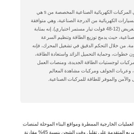
تعد وحدة التحكم في المركبات الكهربائية الصناعية المخصصة من s هي
ارات الكهربائية من الدرجة الصناعية، وهي متوافقة
مع أنظمة إمداد الطاقة ذات الجهد العريض (12-48 فولت تيار مستمر اختياري). إنه بمثابة
لصناعية، حيث يدمج توزيع الطاقة وتنظيم السرعة
مة. من خلال التحكم الدقيق في تشغيل المحرك، فإنه
 خطوات، وحماية التحميل الزائد واستعادة الطاقة،
ركبات لوجستيات الطاقة الجديدة، ومنصات العمل
ئية، وعربات الجولف ومركبات مشاهدة المعالم
 والآمن والموفر للطاقة للمركبات الصناعية.
ولة تحمل ورش العمل المتربة والعمليات الخارجية الممطرة ومواقع البناء الموحلة لمنصات
العمل الجوية ومركبات لوجستية الطاقة الجديدة، مما يضمن التشغيل المستقر في البيئات الصناعية القاسية؛ تعمل تقنية الشحن السريع المتقدمة على تقليل وقت الشحن بنسبة 45% مقارنة