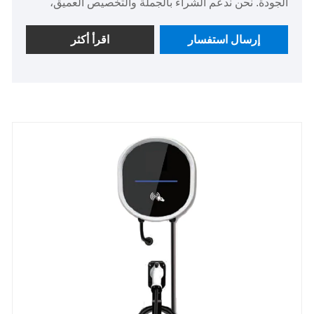
الجودة. نحن ندعم الشراء بالجملة والتخصيص العميق،
ونقدم اختبارًا مجانيًا للعينات، ونقدم أسعارًا مباشرة من
المصنع. يستخدم المنتج مدخلات ثلاثية الطور 380 فولت،
إرسال استفسار
اقرأ أكثر
ويستغرق الشحن الكامل من 6 إلى 8 ساعات، ويعمل في
نطاق درجة حرارة من -30 درجة مئوية إلى +50 درجة
مئوية، ويتميز بخصائص شحن آمنة وموفرة للمساحة
وذكية.