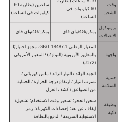
8-10 ساعات (بطارية
وقت
ساعتين (بطارية 60
60 كيلو وات في
الشحن
كيلووات في الساعة)
الساعة)
بروتوكول
يمكن/4G/واي فاي
يمكن/4G/واي فاي
الاتصالات
المعيار الوطني GB/T 18487.1، مجهز اختياريًا
واجهة
بالمعايير الأوروبية (النوع 2) / المعيار الأمريكي
(J172)
الجهد الزائد / التيار الزائد / ماس كهربائى /
حماية
تسرب التيار / ارتفاع درجة الحرارة / الحماية
السلامة
من الصواعق / كشف العزل
شحن الحجز؛ تسعير وقت الاستخدام؛ تشغيل/
وظيفة
إيقاف عن بعد؛ إحصاءات الكهرباء؛ رمز
ذكية
الاستجابة السريعة / الدفع بالبطاقة