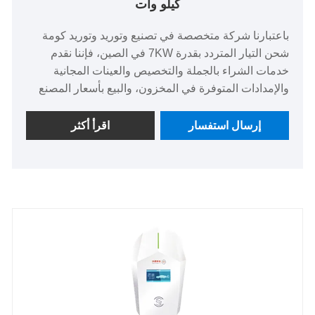
كيلو وات
باعتبارنا شركة متخصصة في تصنيع وتوريد وتوريد كومة
شحن التيار المتردد بقدرة 7KW في الصين، فإننا نقدم
خدمات الشراء بالجملة والتخصيص والعينات المجانية
والإمدادات المتوفرة في المخزون، والبيع بأسعار المصنع
مباشرة. كومة الشحن هذه معتمدة بمعايير CCC (GB
39752-2024/GB 44263-2024) ومعايير CE، وتتميز
إرسال استفسار
اقرأ أكثر
بتصنيف حماية IP54. ويمكنها تقديم خدمات الشحن
للسيارات الكهربائية الخاصة والسيارات المشتركة
والمركبات التجارية الخفيفة. نطاق درجة حرارة التشغيل
هو -30 درجة مئوية إلى +50 درجة مئوية، ويتطلب 6-8
ساعات للشحن الكامل، مما يوفر تجديدًا آمنًا وذكيًا
واقتصاديًا للطاقة.