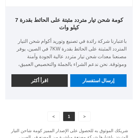
كومة شحن تيار متردد مثبتة على الحائط بقدرة 7
كيلو وات
باعتبارنا شركة رائدة في تصنيع وتوريد أكوام شحن التيار
المتردد المثبتة على الحائط بقدرة 7KW في الصين، يوفر
مصنعنا معدات شحن تيار متردد عالية الجودة وآمنة
وموثوقة. نحن ندعم الشراء بالجملة والتخصيص العميق،
ونقدم اختبارًا مجانيًا للعينات، ونتمتع بمزايا سعرية كبيرة
من خلال مبيعات المصنع المباشرة. إن كومة الشحن AC
إرسال استفسار
اقرأ أكثر
المثبتة على الحائط بقدرة 7KW عبارة عن جهاز شحن تم
تطويره لتلبية احتياجات الشحن لمركبات الطاقة الجديدة،
وتحقيق إدارة شحن منظمة وموازنة حمل الطاقة. لقد أدى
إلى زيادة رضا المستخدم عن الشحن بنسبة 40% ويتم
>
1
<
تطبيقه على نطاق واسع في المجتمعات السكنية ومواقف
السيارات التجارية ومجمعات المؤسسات وغيرها من
شريكك الموثوق به للحصول على الإصدار المميز كومة شاحن التيار
السيناريوهات.
المتردد. باعتبارها شركة مصنعة مباشرة من المصنع في الصين،