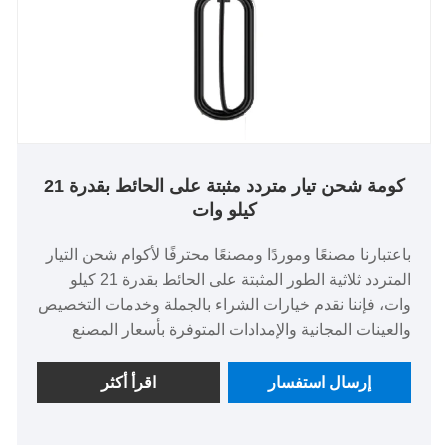
كومة شحن تيار متردد مثبتة على الحائط بقدرة 21
كيلو وات
باعتبارنا مصنعًا وموردًا ومصنعًا محترفًا لأكوام شحن التيار
المتردد ثلاثية الطور المثبتة على الحائط بقدرة 21 كيلو
وات، فإننا نقدم خيارات الشراء بالجملة وخدمات التخصيص
والعينات المجانية والإمدادات المتوفرة بأسعار المصنع
مباشرة. يفي هذا المنتج بشهادتي CCC (GB 18487.1/GB
39752-2024) وCE، ويتميز بتصنيف حماية IP55، وهو
إرسال استفسار
اقرأ أكثر
مناسب للمجمعات التجارية والمجتمعات السكنية ومراكز
الأساطيل. ويقدم خدمات الشحن للسيارات الكهربائية