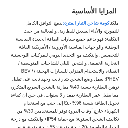
المزايا الأساسية
ملكنا
كومة شاحن التيار المتردد
يدمج التوافق الكامل
للنموذج، والأداء الصديق للبطارية، والفعالية من حيث
التكلفة: فهو يدعم جميع سيارات الطاقة الجديدة القياسية
الوطنية والواجهات القياسية الأوروبية / الأمريكية القابلة
للتخصيص، والتكيف مع التجديد اليومي للمركبات اللوجستية
التجارية الخفيفة، والشحن الليلي للشاحنات المتوسطة /
الثقيلة، والاستخدام المنزلي للسيارات الهجينة / BEV /
PHEV؛ يعمل وضع الشحن بتيار ثابت وجهد ثابت على تقليل
توهين البطارية بنسبة 40% مقارنة بالشحن السريع المتكرر،
مما يطيل عمر البطارية بمقدار 3 سنوات، في حين أن كفاءة
تحويل الطاقة بنسبة 96% جنبًا إلى جنب مع استخدام
الكهرباء خارج أوقات الذروة توفر للمستخدمين 30% من
تكاليف الشحن السنوية؛ مع حماية IP54+ والتكيف مع درجة
الحرارة الواسعة -20 درجة مئوية ~ 55 درجة مئوية، فإنه