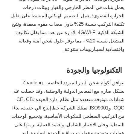
يعمل بثبات في المطر الخارجي والغبار وبيئات درجات
الحرارة القصوى؛ يعمل التصميم الهيكلي المبسط على تقليل
تكلفة التركيب بنسبة 25% بدون معدات مقوم معقدة، وتتيح
الشبكة الذكية 4G/Wi-Fi الإدارة عن بعد، مما يقلل تكاليف
المشغل بنسبة 20% - مما يوفر حلول شحن آمنة وفعالة
واقتصادية لسيناريوهات متنوعة.
التكنولوجيا والجودة
تتوافق أكوام شحن التيار المتردد الخاصة بـ Zhaofeng
بشكل صارم مع المعايير الدولية والوطنية، وقد حصلت على
شهادات موثوقة متعددة مثل نظام إدارة الجودة CE، CB،
CQC، وISO9001. تمتلك الشركة خط إنتاج آلي حديث، بدءًا
من التركيب السطحي للمكونات الأساسية، وتجميع الوحدات
النمطية وحتى الاختبار الشامل، وتعتمد العملية برمتها على
عمليات متقدمة وعمليات مراقبة الجودة الصارمة. لقد